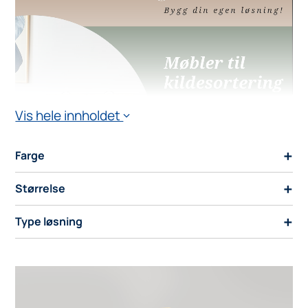
Vis hele innholdet
›
+
Farge
19
+
Størrelse
19
9
+
19
Type løsning
00:00
00:44
21
1
27
3
Last ned brosjyre