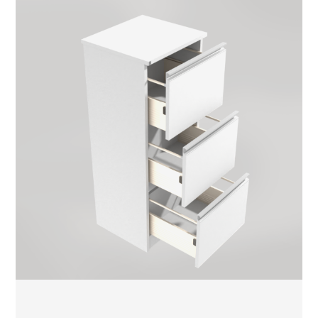
Mer info
Be om pris
Produktnummer:
SS51-191BJ
Kildesorteringsmøbel for papir
Stilrent og kompakt kildesorteringsmøbel for
papirinnsamling – str. LARGE
Mer info
Be om pris