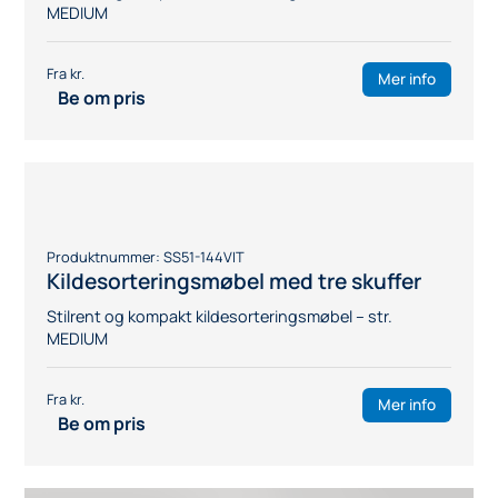
Produktnummer:
SS51-191SEKDVIT
Kildesorteringsmøbel med
makuleringsmaskin
Stilrent og kompakt kildesorteringsmøbel for
makulering
Mer info
Be om pris
Produktnummer:
SS51-191VIT
Kildesorteringsmøbel for papir
Stilrent og kompakt kildesorteringsmøbel for
papirinnsamling – str. LARGE