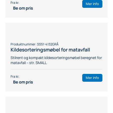
Produktnummer:
SS51-4133VIT
Oppbevaringsmøbel med tre skuffer
Stilrent og kompakt oppbevaringsmøbel – str. SMALL
Mer info
Be om pris
Produktnummer:
SS51-4133GRÅ
Oppbevaringsmøbel med tre skuffer