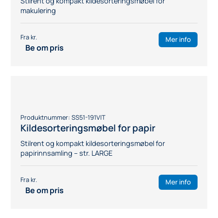
Mer info
Be om pris