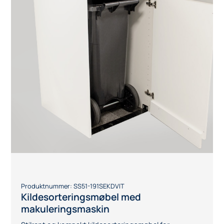
Produktnummer:
SS51-413VIT
Kildesorteringsmøbel med tre skuffer
Stilrent og kompakt kildesorteringsmøbel – str. SMALL