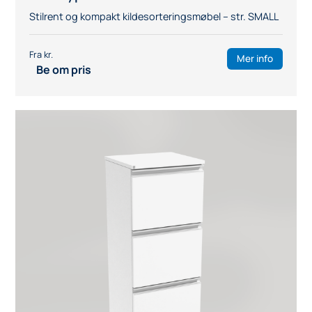
Produktnummer:
SS51-416BJ
Kildesorteringsmøbel med tre skuffer,
bred type
Stilrent og kompakt kildesorteringsmøbel – str. SMALL
Mer info
Be om pris