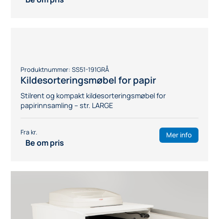
Produktnummer:
SS51-416GRÅ
Kildesorteringsmøbel med tre skuffer,
bred type
Stilrent og kompakt kildesorteringsmøbel – str. SMALL
Mer info
Be om pris