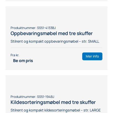
Mer info
Be om pris
Produktnummer:
SS51-141VIT
Kildesorteringsmøbel for papir
Stilrent og kompakt kildesorteringsmøbel for
papirinnsamling – str. MEDIUM
Mer info
Be om pris