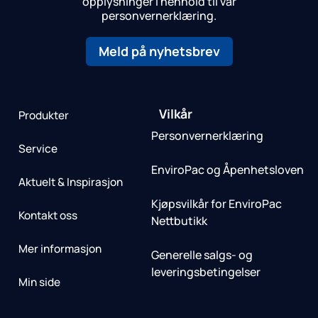
opplysninger i henhold til vår
personvernerklæring.
Meld på nyhetsbrev
Vilkår
Produkter
Personvernerklæring
Service
EnviroPac og Åpenhetsloven
Aktuelt & Inspirasjon
Kjøpsvilkår for EnviroPac
Kontakt oss
Nettbutikk
Mer informasjon
Generelle salgs- og
leveringsbetingelser
Min side