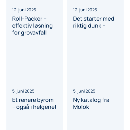
15. august 2025
1. juli 2025
Sulo «Marti» –
We drive. We
spesialbeholder
change. We take
for matavfall
responsibility.