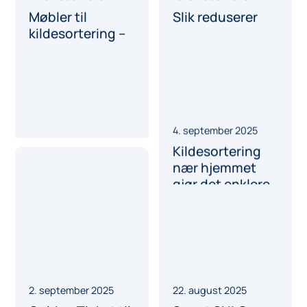
Møbler til
Slik reduserer
kildesortering –
bedriften
avfallskostnader
9. oktober 2025
29. september 2025
Batteriboksen –
Emballasjepresser
trygg, enkel og
for et godt