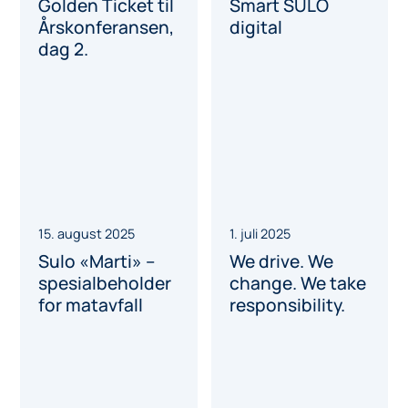
ansvarlig
formål
håndtering av
brukte batterier.
17. september 2025
17. september 2025
Velkommen til
Ny serviceavtale
Årskonferansen
for bunntømte
2025
containere