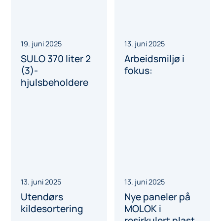
5. september 2025
4. september 2025
Avfallsskjuler
Kildesortering
spesialtilpasset
nær hjemmet
matavfall
gjør det enklere
for alle