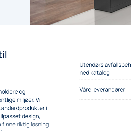
il
Utendørs avfallsbeh
ned katalog
Våre leverandører
eholdere og
ntlige miljøer. Vi
 standardprodukter i
ilpasset design,
 finne riktig løsning