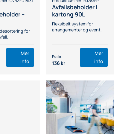
mmer:
CV-MEU18131
Produktnummer:
HJ283EP
Avfallsbeholder i
eholder –
kartong 90L
Fleksibelt system for
arrangementer og event.
ildesortering for
fall.
Mer
Mer
info
info
136
kr