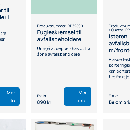
på kontoret?
A
 til
er i
rksomheter?
Produktnummer:
RP32599
Produktnu
/ Quatro: R
Fugleskremsel til
 tre
Isteren
avfallsbeholdere
ger
avfalls
Unngå at søppel dras ut fra
m/front
åpne avfallsbeholdere
Plasseffekt
sorterings
kan sortere 
fire fraksj
Mer
Mer
info
info
890
kr
Be om pri