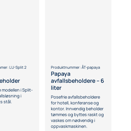
mmer:
LU-Split 2
Produktnummer:
ÅT-papaya
Papaya
beholder
avfallsbeholdere – 6
liter
modellen i Split-
llsløsning i
Posefrie avfallsbeholdere
s stål.
for hotell, konferanse og
kontor. Innvendig beholder
tømmes og byttes raskt og
vaskes om nødvendig i
oppvaskmaskinen.