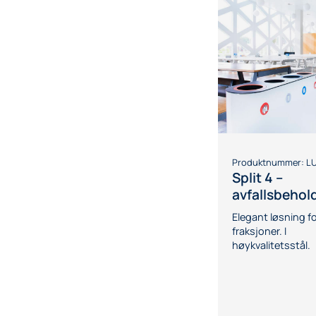
Produktnummer:
LU
Split 4 –
avfallsbehol
Elegant løsning fo
fraksjoner. I
høykvalitetsstål.