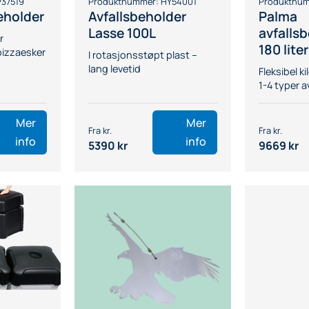
P37519
Produktnummer:
HY54001
Produktnu
eholder
Avfallsbeholder
Palma
Lasse 100L
avfallsb
r
180 liter
vfallsbeholdere
 pizzaesker
I rotasjonsstøpt plast –
lang levetid
Fleksibel k
1-4 typer av
Mer
Mer
info
info
5390
kr
9669
kr
 bruk?
teringsstasjon?
rtere riktig?