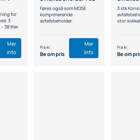
Føres også som MOSE
3 stk Konsi
sning for
komprimerende
avfallsbeho
nse. 3
avfallsbeholder.
stor sokkel
– 38 liter.
Mer
Mer
info
info
Be om pris
Be om pri