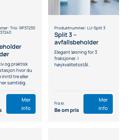
mmer:
Trio: RP37230
Produktnummer:
LU-Split 3
P37240
Split 3 –
avfallsbeholder
beholder
Elegant løsning for 3
dør
fraksjoner. I
iv og praktisk
høykvalitetsstål.
stasjon hvor du
inntil tre eller
oner samtidig.
Mer
Mer
info
info
s
Be om pris