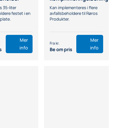
s 35-liter
Kan implementeres i flere
ldere festet i en
avfallsbeholdere til Røros
plate.
Produkter.
Mer
Mer
info
info
s
Be om pris