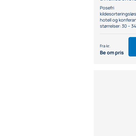
Posefri
kildesorteringslø
hotell og konfera
størrelser: 30 – 34 
Be om pris