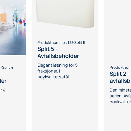
Produktnummer:
LU-Split 5
Split 5 –
Avfallsbeholder
Elegant løsning for 5
-Split 4
Produktnu
fraksjoner. I
Split 2 –
høykvalitetsstål.
der
avfalls
r 4
Den minste 
serien. Avfa
høykvalitet