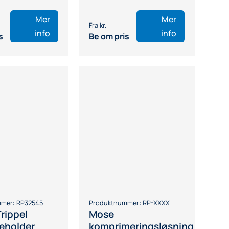
Mer
Mer
info
info
s
Be om pris
mmer:
RP32545
Produktnummer:
RP-XXXX
rippel
Mose
beholder
komprimeringsløsning