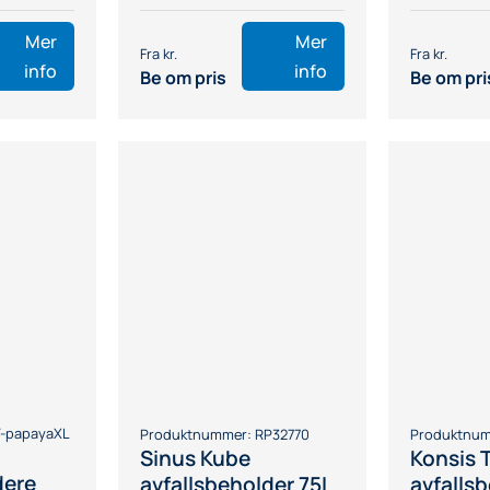
Mer
Mer
info
info
Be om pris
Be om pri
T-papayaXL
Produktnummer:
RP32770
Produktnu
Sinus Kube
Konsis T
dere
avfallsbeholder 75L
avfalls