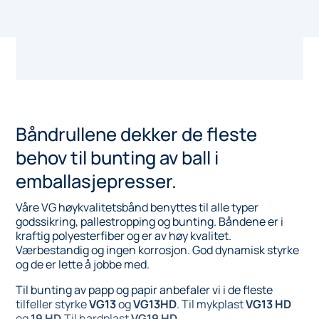
Båndrullene dekker de fleste
behov til bunting av ball i
emballasjepresser.
Våre VG høykvalitetsbånd benyttes til alle typer
godssikring, pallestropping og bunting. Båndene er i
kraftig polyesterfiber og er av høy kvalitet.
Værbestandig og ingen korrosjon. God dynamisk styrke
og de er lette å jobbe med.
Til bunting av papp og papir anbefaler vi i de fleste
tilfeller styrke
VG13
og
VG13HD
. Til mykplast
VG13 HD
og
19 HD
.Til hardplast
VG19 HD
.