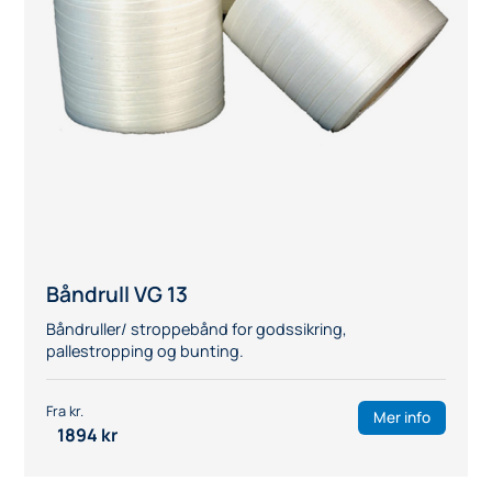
Båndrull VG 13
Båndruller/ stroppebånd for godssikring,
pallestropping og bunting.
Mer info
1894
kr