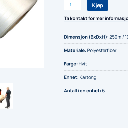
Båndrull
Kjøp
VG
13
Ta kontakt for mer informasj
antall
Dimensjon (BxDxH)
:
250m / 1
Materiale
:
Polyesterfiber
Farge
:
Hvit
Enhet
:
Kartong
Antall i en enhet
:
6