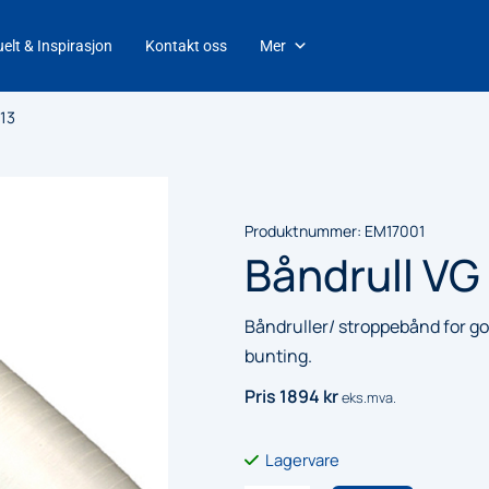
elt & Inspirasjon
Kontakt oss
Mer
 13
Produktnummer:
EM17001
Båndrull VG
Båndruller/ stroppebånd for go
bunting.
Pris
1894
kr
eks.mva.
Lagervare