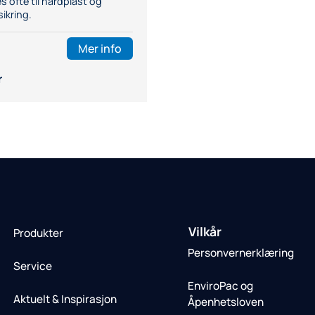
s ofte til hardplast og
sikring.
Mer info
r
Vilkår
Produkter
Personvernerklæring
Service
EnviroPac og
Aktuelt & Inspirasjon
Åpenhetsloven