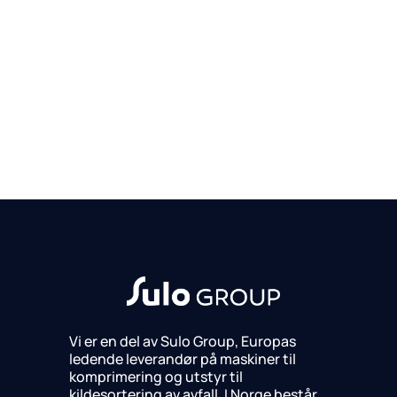
Vi er en del av Sulo Group, Europas
ledende leverandør på maskiner til
komprimering og utstyr til
kildesortering av avfall. I Norge består