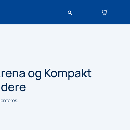
 Arena og Kompakt
ldere
monteres.