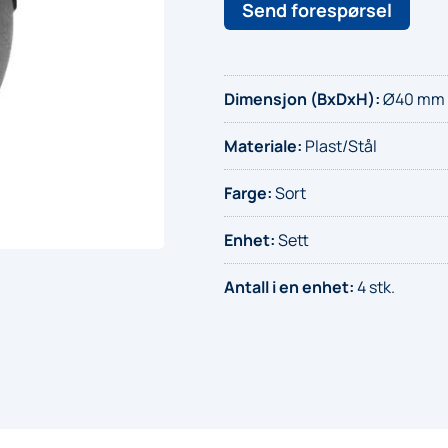
Send forespørsel
Dimensjon (BxDxH)
:
Ø40 mm
Materiale
:
Plast/Stål
Farge
:
Sort
Enhet
:
Sett
Antall i en enhet
:
4 stk.