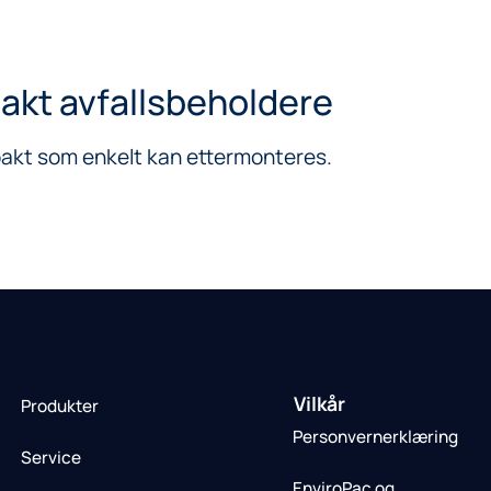
pakt avfallsbeholdere
mpakt som enkelt kan ettermonteres.
Vilkår
Produkter
Personvernerklæring
Service
EnviroPac og