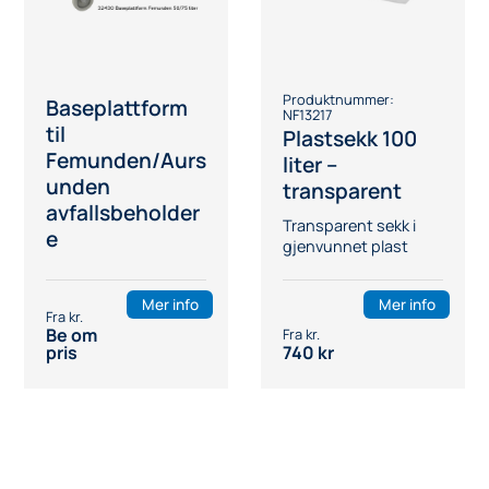
Produktnummer:
Baseplattform
NF13217
til
Plastsekk 100
Femunden/Aurs
liter –
unden
transparent
avfallsbeholder
Transparent sekk i
e
gjenvunnet plast
Mer info
Mer info
Be om
pris
740
kr