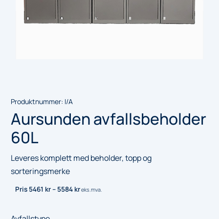
Produktnummer:
I/A
Aursunden avfallsbeholder
60L
Leveres komplett med beholder, topp og
sorteringsmerke
Price range: 5461 kr through 5584 kr
Pris
5461
kr
–
5584
kr
eks.mva.
Avfallstype