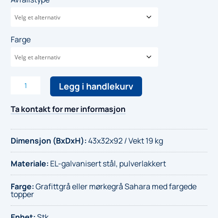
Farge
Aursunden
Legg i handlekurv
avfallsbeholder
60L
Ta kontakt for mer informasjon
antall
Dimensjon (BxDxH)
:
43x32x92 / Vekt 19 kg
Materiale
:
EL-galvanisert stål, pulverlakkert
Farge
:
Grafittgrå eller mørkegrå Sahara med fargede
topper
Enhet
:
Stk.