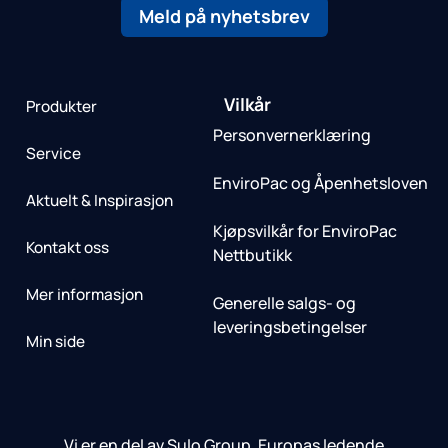
Meld på nyhetsbrev
Vilkår
Produkter
Personvernerklæring
Service
EnviroPac og Åpenhetsloven
Aktuelt & Inspirasjon
Kjøpsvilkår for EnviroPac
Kontakt oss
Nettbutikk
Mer informasjon
Generelle salgs- og
leveringsbetingelser
Min side
Vi er en del av Sulo Group, Europas ledende