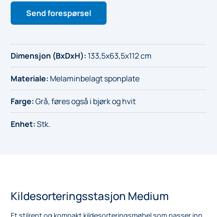
Send forespørsel
Dimensjon (BxDxH)
:
133,5x63,5x112 cm
Materiale
:
Melaminbelagt sponplate
Farge
:
Grå, føres også i bjørk og hvit
Enhet
:
Stk.
Kildesorteringsstasjon Medium
Et stilrent og kompakt kildesorteringsmøbel som passer inn