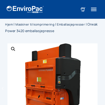
|
|
|
Orwak
Hjem
Maskiner til komprimering
Emballasjepresser
Power 3420 emballasjepresse