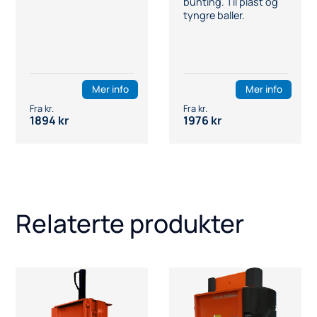
bunting. Til plast og
tyngre baller.
Mer info
Mer info
1894
kr
1976
kr
Relaterte produkter