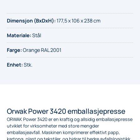
Dimensjon (BxDxH)
:
177,5 x 106 x 238 cm
Materiale
:
Stål
Farge
:
Orange RAL 2001
Enhet
:
Stk.
Orwak Power 3420 emballasjepresse
ORWAK Power 3420 er en kraftig og allsidig emballasjepresse
utviklet for virksomheter med store mengder
emballasjeavfall. Maskinen komprimerer effektivt papp,
kartong, plast og tekstiler, og bidrar til bedre avfallslogistikk