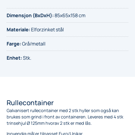
Dimensjon (BxDxH)
:
85x65x158 cm
Materiale
:
Elforzinket stål
Farge
:
Grå/metall
Enhet
:
Stk.
Rullecontainer
Galvanisert rullecontainer med 2 stk hyller som også kan
brukes som grind i front av containeren. Leveres med 4 stk
trinsehjul Ø 125mm hvorav 2 stk er med lås.
Innvendig mål er tilpasset Euro/Unikar.