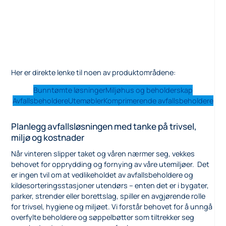
Her er direkte lenke til noen av produktområdene:
Bunntømte løsninger
Miljøhus og beholderskap
Avfallsbeholdere
Utemøbler
Komprimerende avfallsbeholdere
Planlegg avfallsløsningen med tanke på trivsel,
miljø og kostnader
Når vinteren slipper taket og våren nærmer seg, vekkes
behovet for opprydding og fornying av våre utemiljøer. Det
er ingen tvil om at vedlikeholdet av avfallsbeholdere og
kildesorteringsstasjoner utendørs – enten det er i bygater,
parker, strender eller borettslag, spiller en avgjørende rolle
for trivsel, hygiene og miljøet. Vi forstår behovet for å unngå
overfylte beholdere og søppelbøtter som tiltrekker seg