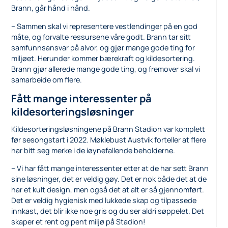
Brann, går hånd i hånd.
– Sammen skal vi representere vestlendinger på en god
måte, og forvalte ressursene våre godt. Brann tar sitt
samfunnsansvar på alvor, og gjør mange gode ting for
miljøet. Herunder kommer bærekraft og kildesortering.
Brann gjør allerede mange gode ting, og fremover skal vi
samarbeide om flere.
Fått mange interessenter på
kildesorteringsløsninger
Kildesorteringsløsningene på Brann Stadion var komplett
før sesongstart i 2022. Møklebust Austvik forteller at flere
har bitt seg merke i de iøynefallende beholderne.
– Vi har fått mange interessenter etter at de har sett Brann
sine løsninger, det er veldig gøy. Det er nok både det at de
har et kult design, men også det at alt er så gjennomført.
Det er veldig hygienisk med lukkede skap og tilpassede
innkast, det blir ikke noe gris og du ser aldri søppelet. Det
skaper et rent og pent miljø på Stadion!