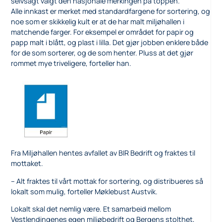
selvsagt valgt den nasjonale merkingen på toppen.
Alle innkast er merket med standardfargene for sortering, og
noe som er skikkelig kult er at de har malt miljøhallen i
matchende farger. For eksempel er området for papir og
papp malt i blått, og plast i lilla. Det gjør jobben enklere både
for de som sorterer, og de som henter. Pluss at det gjør
rommet mye triveligere, forteller han.
Fra Miljøhallen hentes avfallet av BIR Bedrift og fraktes til
mottaket.
– Alt fraktes til vårt mottak for sortering, og distribueres så
lokalt som mulig, forteller Møklebust Austvik.
Lokalt skal det nemlig være. Et samarbeid mellom
Vestlendingenes egen miljøbedrift og Bergens stolthet,