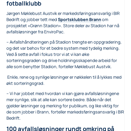
fotballklubb
Jørgen Møklebust Austvik er markedsføringsansvarlig i BIR
Bedrift og jobber tett med
Sportsklubben Brann
om
prosjektet «Grønn Stadion». Store deler av Stadion har nå
avfallsløsninger fra EnviroPac.
– Avfallshåndteringen på Stadion trengte en oppgradering,
og det var behov for et bedre system med tydelig merking.
Ved å sette avfall i fokus tror vi at vi kan øke
sorteringsgraden og drive holdningsskapende arbeid for
alle som benytter Stadion, forteller Møklebust Austvik.
Enkle, rene og synlige løsninger er nøkkelen til å lykkes med
økt sorteringsgrad.
– Vi har jobbet med hvordan vi kan gjøre avfallsløsningene
mer synlige, slik at alle kan sortere bedre. Både når det
gjelder løsninger og merking for publikum, og like viktig for
de som jobber i Brann, forteller markedsføringsansvarlig i BIR
Bedrift.
100 avfallsløsninger rundt omkring på