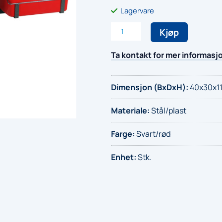
Lagervare
Veggholder
Kjøp
med
innsamlingsbokser
Ta kontakt for mer informasj
antall
Dimensjon (BxDxH)
:
40x30x11
Materiale
:
Stål/plast
Farge
:
Svart/rød
Enhet
:
Stk.