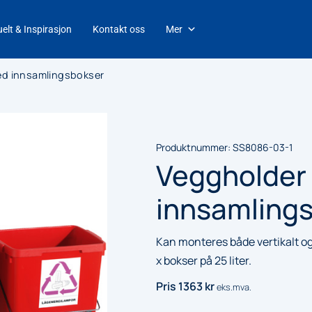
elt & Inspirasjon
Kontakt oss
Mer
d innsamlingsbokser
Produktnummer:
SS8086-03-1
Veggholder
innsamling
Kan monteres både vertikalt og 
x bokser på 25 liter.
Pris
1363
kr
eks.mva.