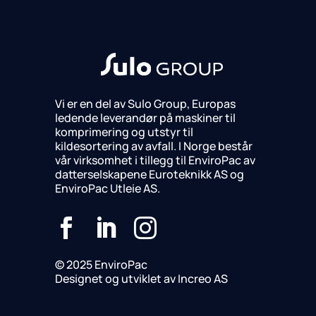
Vi er en del av Sulo Group, Europas
ledende leverandør på maskiner til
komprimering og utstyr til
kildesortering av avfall. I Norge består
vår virksomhet i tillegg til EnviroPac av
datterselskapene Euroteknikk AS og
EnviroPac Utleie AS.



© 2025 EnviroPac
Designet og utviklet av Increo AS