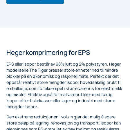
Heger komprimering for EPS
EPS eller isopor består av 98% luft og 2% polystyren. Heger
modellserie The Tiger presser store enheter ned til mindre
blokker på en økonomisk og rasjonell måte. Perfekt der det
oppstår relativt store mengder isopor hovedsakelig brukt til
emballasje, som for eksempel i større varehus for elektronikk
og møbler. Effektiv også for matvarebutikker med fuktig
isopor etter fiskekasser eller lager og industri med større
mengder isopor.
Den ekstreme reduksjonen i volum gjør det mulig å spare
store beløp på lagring, renovasjon og transport. Isopor kan
gjenvinnes som PS-granulat av høy kvalitet og resirkuleres