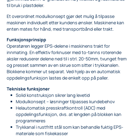
til bruk i plastdeler.
Et overordnet modulkonsept gjør det mulig å tilpasse
maskinen individuelt etter kundens ønsker. Maskinene kan
enten mates for hånd, med transportbånd eller trakt.
Funksjonsprinsipp
Operatøren legger EPS-delene i maskinens trakt for
innmating. En effektiv forknuser med to-tanns roterende
aksler reduserer delene ned til i strl. 20-50mm, tvunget frem
og presset sammen av en skrue som sitter i trykkanalen.
Blokkene kommer ut separat. Ved hjelp av en automatisk
oppdelingsfunksjon lastes de enkelt opp på paller.
Tekniske funksjoner
Solid konstruksjon sikrer lang levetid
Modulkonsept – løsninger tilpasses kundebehov
Helautomatisk presskraftkontroll (ADC) med
oppdelingsfunksjon, dvs. at lengden på blokken kan
programmeres
Trykkanal i rustfritt stål som kan behandle fuktig EPS-
materiale som fiskekasser