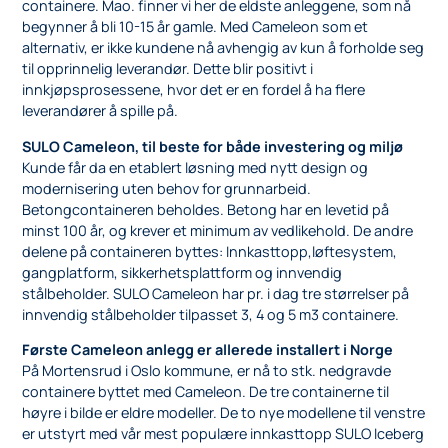
containere. Mao. finner vi her de eldste anleggene, som nå
begynner å bli 10-15 år gamle. Med Cameleon som et
alternativ, er ikke kundene nå avhengig av kun å forholde seg
til opprinnelig leverandør. Dette blir positivt i
innkjøpsprosessene, hvor det er en fordel å ha flere
leverandører å spille på.
SULO Cameleon, til beste for både investering og miljø
Kunde får da en etablert løsning med nytt design og
modernisering uten behov for grunnarbeid.
Betongcontaineren beholdes. Betong har en levetid på
minst 100 år, og krever et minimum av vedlikehold. De andre
delene på containeren byttes: Innkasttopp,løftesystem,
gangplatform, sikkerhetsplattform og innvendig
stålbeholder. SULO Cameleon har pr. i dag tre størrelser på
innvendig stålbeholder tilpasset 3, 4 og 5 m3 containere.
Første Cameleon anlegg er allerede installert i Norge
På Mortensrud i Oslo kommune, er nå to stk. nedgravde
containere byttet med Cameleon. De tre containerne til
høyre i bilde er eldre modeller. De to nye modellene til venstre
er utstyrt med vår mest populære innkasttopp SULO Iceberg