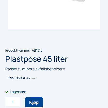
Produktnummer:
AB1315
Plastpose 45 liter
Passer til mindre avfallsbeholdere
Pris
1039
kr
eks.mva.
Lagervare
Plastpose
Kjøp
45