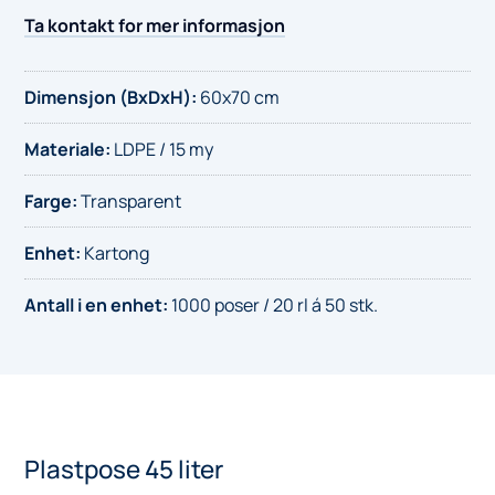
liter
Ta kontakt for mer informasjon
antall
Dimensjon (BxDxH)
:
60x70 cm
Materiale
:
LDPE / 15 my
Farge
:
Transparent
Enhet
:
Kartong
Antall i en enhet
:
1000 poser / 20 rl á 50 stk.
Plastpose 45 liter