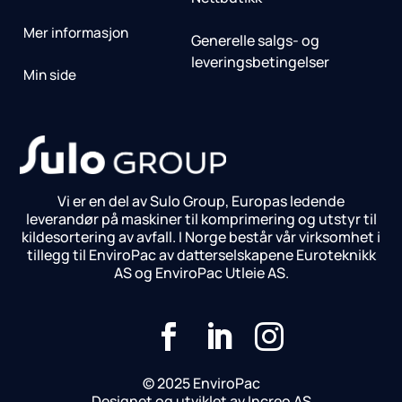
Mer informasjon
Generelle salgs- og
leveringsbetingelser
Min side
Vi er en del av Sulo Group, Europas ledende
leverandør på maskiner til komprimering og utstyr til
kildesortering av avfall. I Norge består vår virksomhet i
tillegg til EnviroPac av datterselskapene Euroteknikk
AS og EnviroPac Utleie AS.



© 2025 EnviroPac
Designet og utviklet av Increo AS