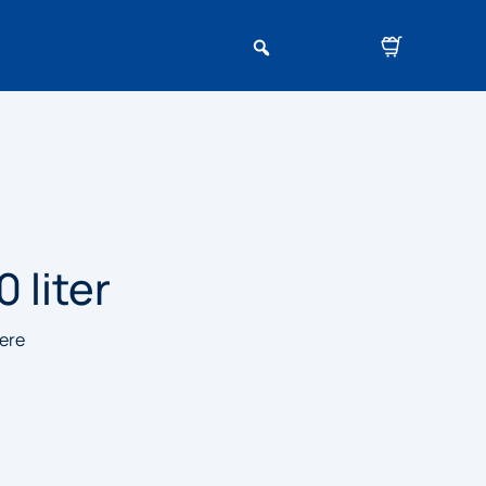
 liter
dere