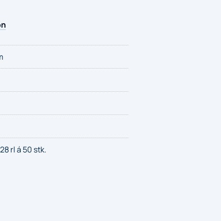
on
m
28 rl á 50 stk.