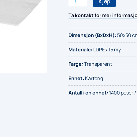
Kjøp
20
liter
Ta kontakt for mer informasj
antall
Dimensjon (BxDxH)
:
50x50 c
Materiale
:
LDPE / 15 my
Farge
:
Transparent
Enhet
:
Kartong
Antall i en enhet
:
1400 poser / 