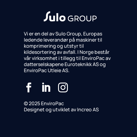
Vi er en del av Sulo Group, Europas
ledende leverandør på maskiner til
komprimering og utstyr til
kildesortering av avfall. I Norge består
vår virksomhet i tillegg til EnviroPac av
datterselskapene Euroteknikk AS og
EnviroPac Utleie AS.



© 2025 EnviroPac
Designet og utviklet av Increo AS