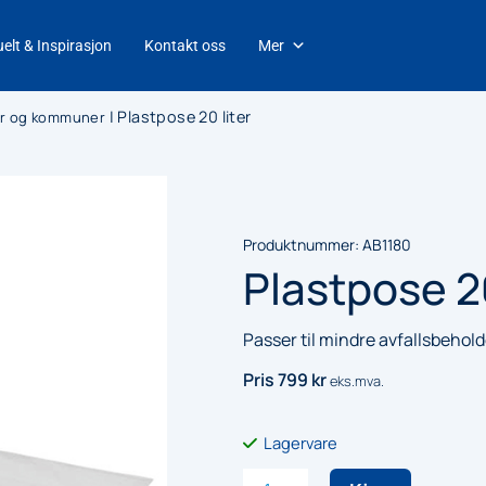
elt & Inspirasjon
Kontakt oss
Mer
|
Plastpose 20 liter
ter og kommuner
Produktnummer:
AB1180
Plastpose 20
Passer til mindre avfallsbehol
Pris
799
kr
eks.mva.
Lagervare
Plastpose