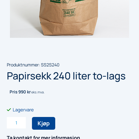
Produktnummer:
SS2S240
Papirsekk 240 liter to-lags
Pris
990
kr
eks.mva.
Lagervare
Papirsekk
Kjøp
240
liter
Ta kontakt for mer informasjon