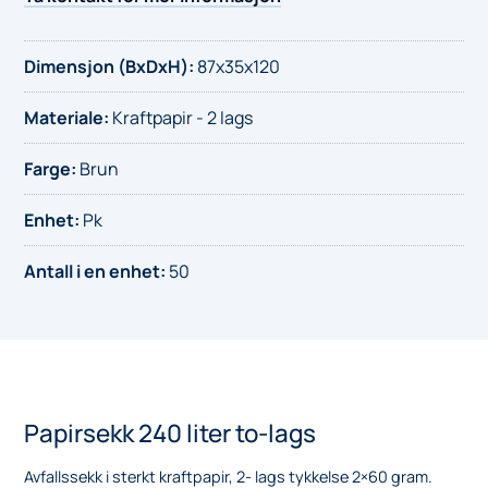
to-
lags
Dimensjon (BxDxH)
:
87x35x120
antall
Materiale
:
Kraftpapir - 2 lags
Farge
:
Brun
Enhet
:
Pk
Antall i en enhet
:
50
Papirsekk 240 liter to-lags
Avfallssekk i sterkt kraftpapir, 2- lags tykkelse 2×60 gram.