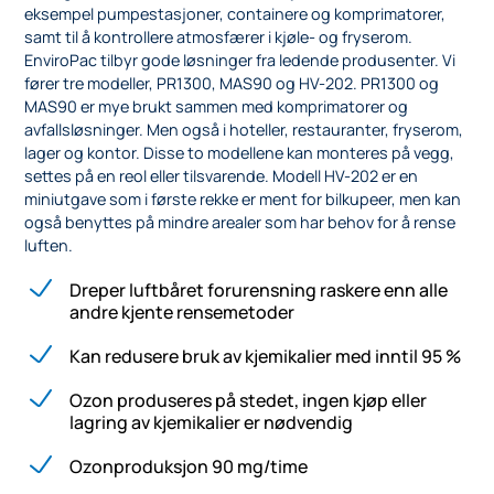
eksempel pumpestasjoner, containere og komprimatorer,
samt til å kontrollere atmosfærer i kjøle- og fryserom.
EnviroPac tilbyr gode løsninger fra ledende produsenter. Vi
fører tre modeller, PR1300, MAS90 og HV-202. PR1300 og
MAS90 er mye brukt sammen med komprimatorer og
avfallsløsninger. Men også i hoteller, restauranter, fryserom,
lager og kontor. Disse to modellene kan monteres på vegg,
settes på en reol eller tilsvarende. Modell HV-202 er en
miniutgave som i første rekke er ment for bilkupeer, men kan
også benyttes på mindre arealer som har behov for å rense
luften.
Dreper luftbåret forurensning raskere enn alle
andre kjente rensemetoder
Kan redusere bruk av kjemikalier med inntil 95 %
Ozon produseres på stedet, ingen kjøp eller
lagring av kjemikalier er nødvendig
Ozonproduksjon 90 mg/time