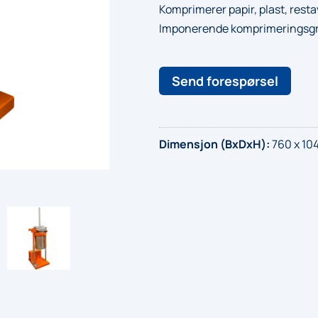
Komprimerer papir, plast, restavf
Imponerende komprimeringsgra
Send forespørsel
Dimensjon (BxDxH)
:
760 x 10