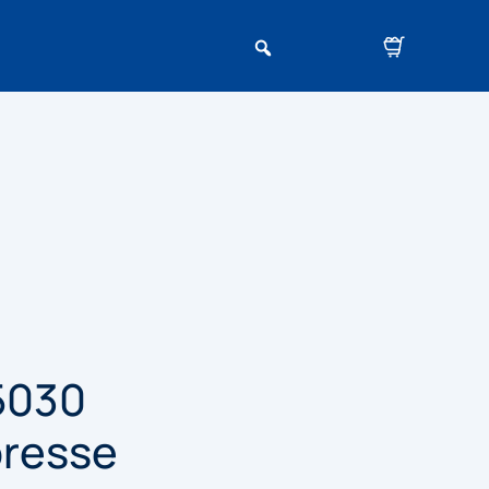
5030
presse