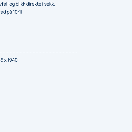
all og blikk direkte i sekk,
d på 10:1!
45 x 1940