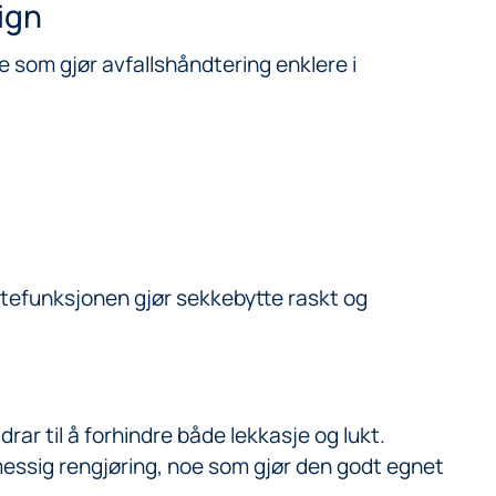
ign
e som gjør avfallshåndtering enklere i
øftefunksjonen gjør sekkebytte raskt og
ar til å forhindre både lekkasje og lukt.
messig rengjøring, noe som gjør den godt egnet