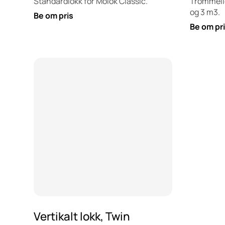
Standardlokk for Molok Classic.
Trommello
og 3 m3.
Be om pris
Be om pr
Vertikalt lokk, Twin