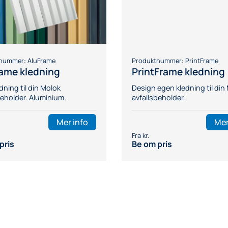
tnummer:
AluFrame
Produktnummer:
PrintFrame
ame kledning
PrintFrame kledning
dning til din Molok
Design egen kledning til din
beholder. Aluminium.
avfallsbeholder.
Mer info
Mer
pris
Be om pris