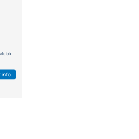
 Molok
 info