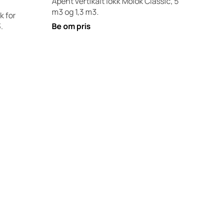
Åpent vertikalt lokk Molok Classic, 5
m3 og 1,3 m3.
k for
.
Be om pris