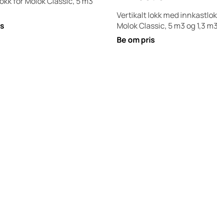
kk for Molok Classic, 5 m3
Vertikalt lokk med innkastlok
is
Molok Classic, 5 m3 og 1,3 m3
Be om pris