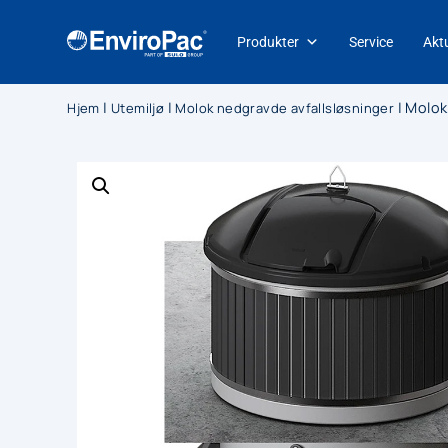
Produkter
Service
Aktu
|
|
|
Molok
Hjem
Utemiljø
Molok nedgravde avfallsløsninger