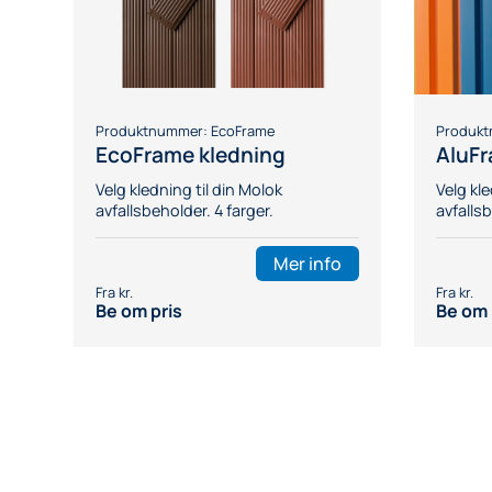
Produktnummer:
EcoFrame
Produk
EcoFrame kledning
AluFr
Velg kledning til din Molok
Velg kle
avfallsbeholder. 4 farger.
avfalls
Mer info
Be om pris
Be om 