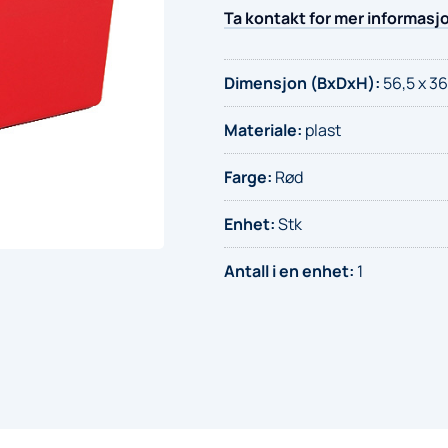
sorteringsboks
Ta kontakt for mer informasj
42L
antall
Dimensjon (BxDxH)
:
56,5 x 36
Materiale
:
plast
Farge
:
Rød
Enhet
:
Stk
Antall i en enhet
:
1