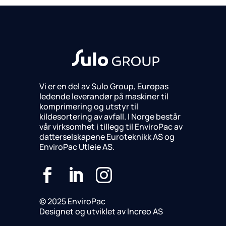
Vi er en del av Sulo Group, Europas
ledende leverandør på maskiner til
komprimering og utstyr til
kildesortering av avfall. I Norge består
vår virksomhet i tillegg til EnviroPac av
datterselskapene Euroteknikk AS og
EnviroPac Utleie AS.



© 2025 EnviroPac
Designet og utviklet av Increo AS