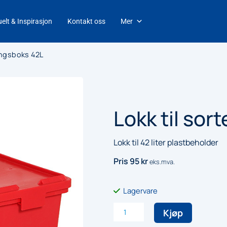
elt & Inspirasjon
Kontakt oss
Mer
ringsboks 42L
Lokk til sor
Lokk til 42 liter plastbeholder
Pris
95
kr
eks.mva.
Lagervare
Lokk
Kjøp
til