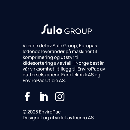
Vi er en del av Sulo Group, Europas
ledende leverandør på maskiner til
komprimering og utstyr til
kildesortering av avfall. I Norge består
vår virksomhet i tillegg til EnviroPac av
datterselskapene Euroteknikk AS og
EnviroPac Utleie AS.



© 2025 EnviroPac
Designet og utviklet av Increo AS