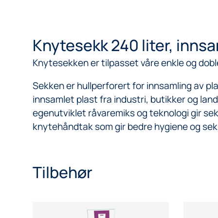
Knytesekk 240 liter, innsa
Knytesekken er tilpasset våre enkle og doble
Sekken er hullperforert for innsamling av p
innsamlet plast fra industri, butikker og la
egenutviklet råvaremiks og teknologi gir se
knytehåndtak som gir bedre hygiene og sekke
Tilbehør