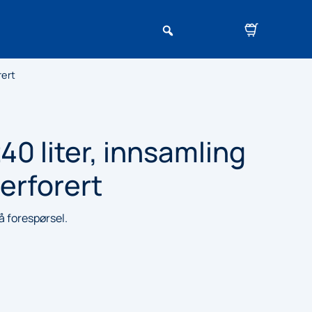
rert
0 liter, innsamling
perforert
på forespørsel.