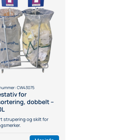
tnummer:
CW43075
stativ for
sortering, dobbelt –
0L
t strupering og skilt for
ngsmerker.