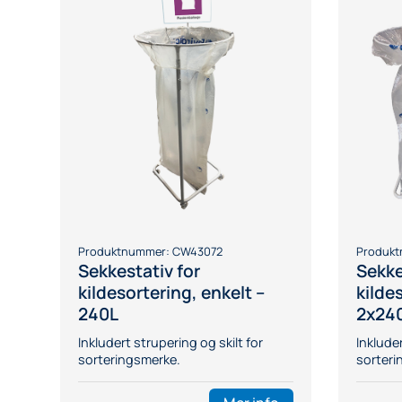
Produktnummer:
CW43072
Produk
Sekkestativ for
Sekke
kildesortering, enkelt –
kilde
240L
2x24
Inkludert strupering og skilt for
Inkluder
sorteringsmerke.
sorteri