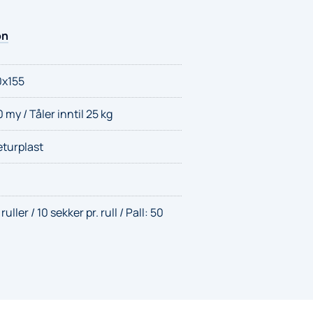
on
0x155
my / Tåler inntil 25 kg
eturplast
ruller / 10 sekker pr. rull / Pall: 50