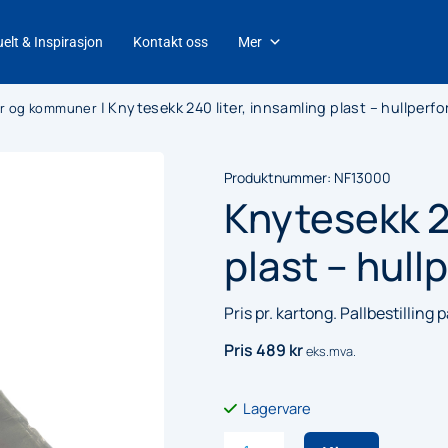
elt & Inspirasjon
Kontakt oss
Mer
|
Knytesekk 240 liter, innsamling plast – hullperfo
ter og kommuner
Produktnummer:
NF13000
Knytesekk 24
plast – hull
Pris pr. kartong. Pallbestilling 
Pris
489
kr
eks.mva.
Lagervare
Knytesekk