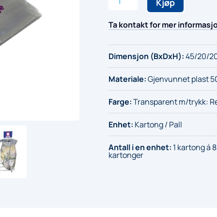
Kjøp
240
liter,
Ta kontakt for mer informasj
innsamling
plast
Dimensjon (BxDxH)
:
45/20/2
-
hullperforert
Materiale
:
Gjenvunnet plast 50 
antall
Farge
:
Transparent m/trykk: R
Enhet
:
Kartong / Pall
Antall i en enhet
:
1 kartong á 8 
kartonger