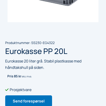
Produktnummer:
SS230-EG4322
Eurokasse PP 20L
Eurokasse 20 liter grå. Stabil plastkasse med
håndtakshull på siden.
Pris
85
kr
eks.mva.
Prosjektvare

Send forespørsel