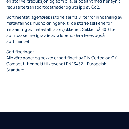
en stor vektreduksjon og som bl.a. er positivt med hensyn til
reduserte transportkostnader og utslipp av Co2.
Sortimentet lagerføres i størrelser fra 8 liter for innsamling av
matavfall hos husholdningene, til de større sekkene for
innsamling av matavfall i storkjøkkenet. Sekker på 800 liter
som passer nedgravde avfallsbeholdere føres også i
sortimentet.
Sertifiseringer.
Alle våre poser og sekker er sertifisert av DIN Certco og OK
Compost i henhold til kravene i EN 13432 – Europeisk
Standard.