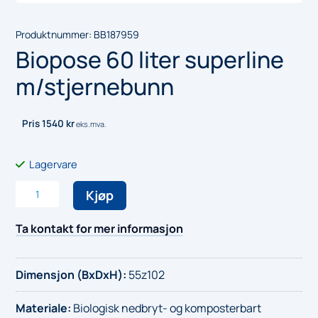
Produktnummer:
BB187959
Biopose 60 liter superline
m/stjernebunn
Pris
1540
kr
eks.mva.
Lagervare
Biopose
Kjøp
60
liter
Ta kontakt for mer informasjon
superline
m/stjernebunn
Dimensjon (BxDxH)
:
55z102
antall
Materiale
:
Biologisk nedbryt- og komposterbart