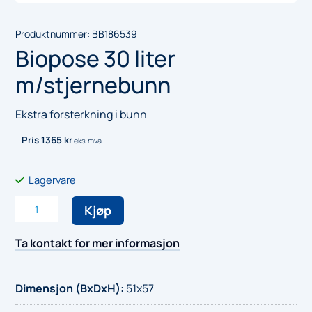
Produktnummer:
BB186539
Biopose 30 liter
m/stjernebunn
Ekstra forsterkning i bunn
Pris
1365
kr
eks.mva.
Lagervare
Biopose
Kjøp
30
liter
Ta kontakt for mer informasjon
m/stjernebunn
antall
Dimensjon (BxDxH)
:
51x57