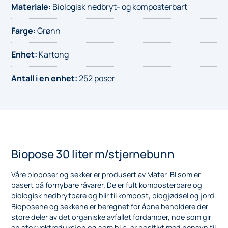
Materiale
:
Biologisk nedbryt- og komposterbart
Farge
:
Grønn
Enhet
:
Kartong
Antall i en enhet
:
252 poser
Biopose 30 liter m/stjernebunn
Våre bioposer og sekker er produsert av Mater-BI som er
basert på fornybare råvarer. De er fult komposterbare og
biologisk nedbrytbare og blir til kompost, biogjødsel og jord.
Bioposene og sekkene er beregnet for åpne beholdere der
store deler av det organiske avfallet fordamper, noe som gir
en stor vektreduksjon og som bl.a. er positivt med hensyn til