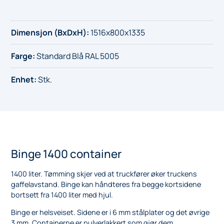
Dimensjon (BxDxH)
:
1516x800x1335
Farge
:
Standard Blå RAL 5005
Enhet
:
Stk.
Binge 1400 container
1400 liter. Tømming skjer ved at truckfører øker truckens
gaffelavstand. Binge kan håndteres fra begge kortsidene
bortsett fra 1400 liter med hjul.
Binge er helsveiset. Sidene er i 6 mm stålplater og det øvrige
3 mm. Containerne er pulverlakkert som gjør dem