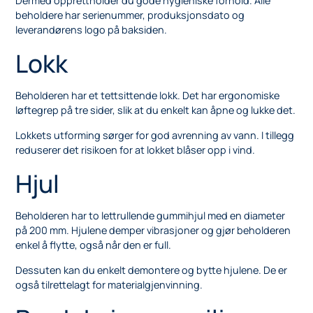
Dermed opprettholder du gode hygieniske forhold. Alle
beholdere har serienummer, produksjonsdato og
leverandørens logo på baksiden.
Lokk
Beholderen har et tettsittende lokk. Det har ergonomiske
løftegrep på tre sider, slik at du enkelt kan åpne og lukke det.
Lokkets utforming sørger for god avrenning av vann. I tillegg
reduserer det risikoen for at lokket blåser opp i vind.
Hjul
Beholderen har to lettrullende gummihjul med en diameter
på 200 mm. Hjulene demper vibrasjoner og gjør beholderen
enkel å flytte, også når den er full.
Dessuten kan du enkelt demontere og bytte hjulene. De er
også tilrettelagt for materialgjenvinning.