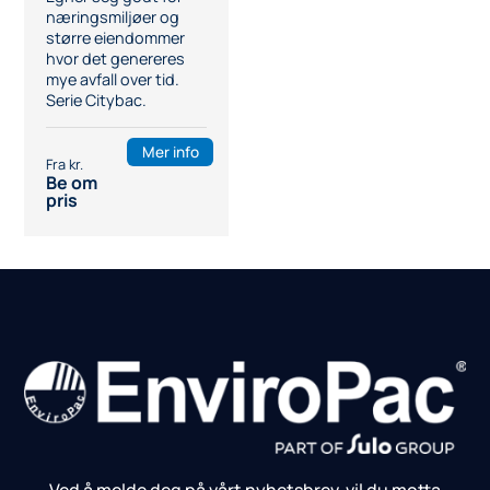
næringsmiljøer og
større eiendommer
hvor det genereres
mye avfall over tid.
Serie Citybac.
Mer info
Be om
pris
Ved å melde deg på vårt nyhetsbrev, vil du motta