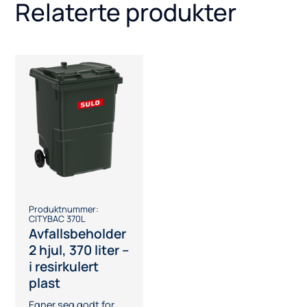
Relaterte produkter
Produktnummer:
CITYBAC 370L
Avfallsbeholder
2 hjul, 370 liter –
i resirkulert
plast
Egner seg godt for