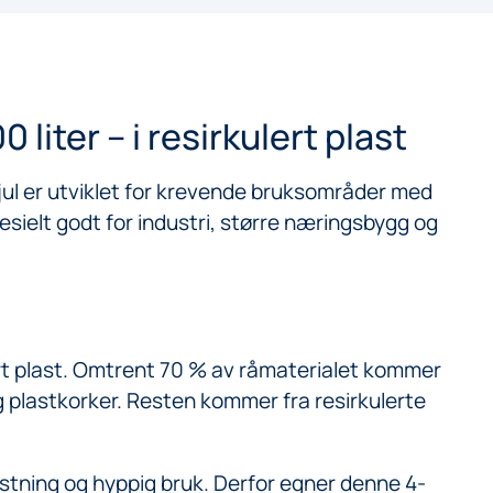
 liter – i resirkulert plast
jul er utviklet for krevende bruksområder med
ielt godt for industri, større næringsbygg og
ert plast. Omtrent 70 % av råmaterialet kommer
g plastkorker. Resten kommer fra resirkulerte
stning og hyppig bruk. Derfor egner denne 4-