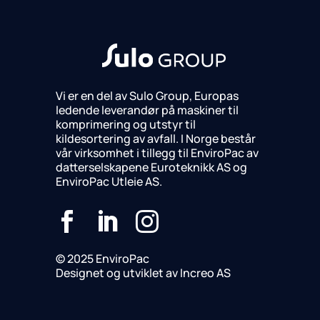
Vi er en del av Sulo Group, Europas
ledende leverandør på maskiner til
komprimering og utstyr til
kildesortering av avfall. I Norge består
vår virksomhet i tillegg til EnviroPac av
datterselskapene Euroteknikk AS og
EnviroPac Utleie AS.



© 2025 EnviroPac
Designet og utviklet av Increo AS