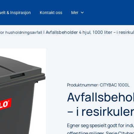
elt & Inspirasjon
Kontakt oss
Mer
|
Avfallsbeholder 4 hjul, 1000 liter – i resirku
 for husholdningsavfall
Produktnummer:
CITYBAC 1000L
Avfallsbehol
– i resirkule
Egner seg spesielt godt for ind
offentlige miljøer. Serie Cityba