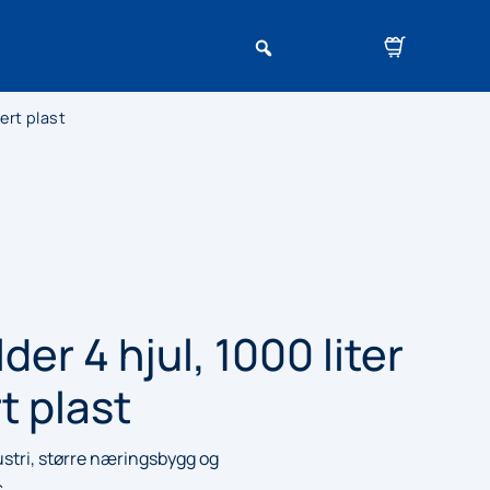
lert plast
der 4 hjul, 1000 liter
rt plast
ustri, større næringsbygg og
c.